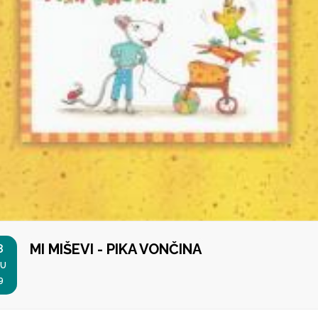
MI MIŠEVI - PIKA VONČINA
8
U
9