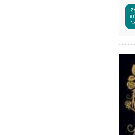
2
ST
'1