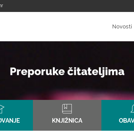
hr
Novosti
Preporuke čitateljima
OVANJE
KNJIŽNICA
OBAV