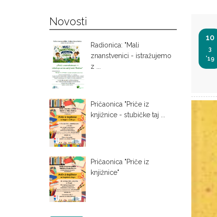
Novosti
10
Radionica: "Mali
3
znanstvenici - istražujemo
'19
z ...
Pričaonica "Priče iz
knjižnice - stubičke taj ...
Pričaonica "Priče iz
knjižnice"