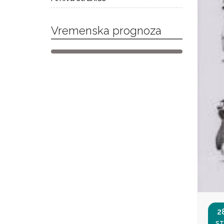
Vremenska prognoza
2
ST