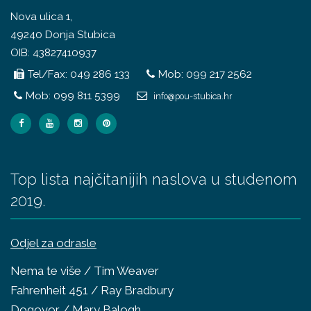
Nova ulica 1,
49240 Donja Stubica
OIB: 43827410937
Tel/Fax: 049 286 133
Mob: 099 217 2562
Mob: 099 811 5399
info@pou-stubica.hr
Top lista najčitanijih naslova u studenom
2019.
Odjel za odrasle
Nema te više / Tim Weaver
Fahrenheit 451 / Ray Bradbury
Dogovor / Mary Balogh