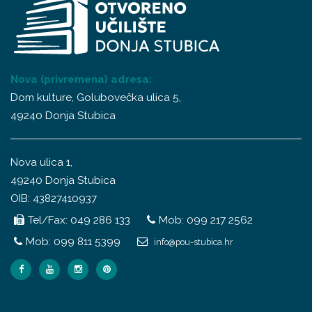
Nova (privremena) adresa:
Dom kulture, Golubovečka ulica 5,
49240 Donja Stubica
Nova ulica 1,
49240 Donja Stubica
OIB: 43827410937
Tel/Fax: 049 286 133
Mob: 099 217 2562
Mob: 099 811 5399
info@pou-stubica.hr