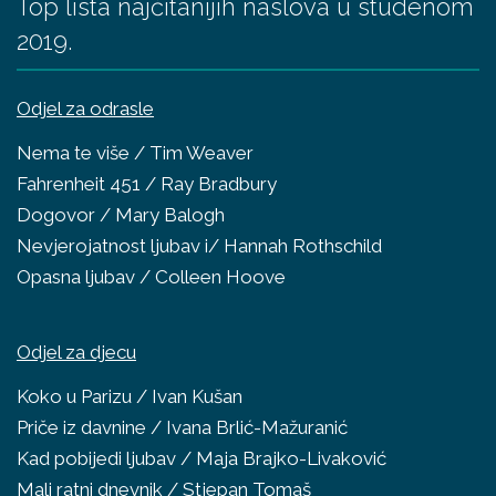
Top lista najčitanijih naslova u studenom
2019.
Odjel za odrasle
Nema te više / Tim Weaver
Fahrenheit 451 / Ray Bradbury
Dogovor / Mary Balogh
Nevjerojatnost ljubav i/ Hannah Rothschild
Opasna ljubav / Colleen Hoove
Odjel za djecu
Koko u Parizu / Ivan Kušan
Priče iz davnine / Ivana Brlić-Mažuranić
Kad pobijedi ljubav / Maja Brajko-Livaković
Mali ratni dnevnik / Stjepan Tomaš