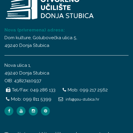
Nova (privremena) adresa:
Dom kulture, Golubovečka ulica 5,
49240 Donja Stubica
Nova ulica 1,
49240 Donja Stubica
OIB: 43827410937
Tel/Fax: 049 286 133
Mob: 099 217 2562
Mob: 099 811 5399
info@pou-stubica.hr