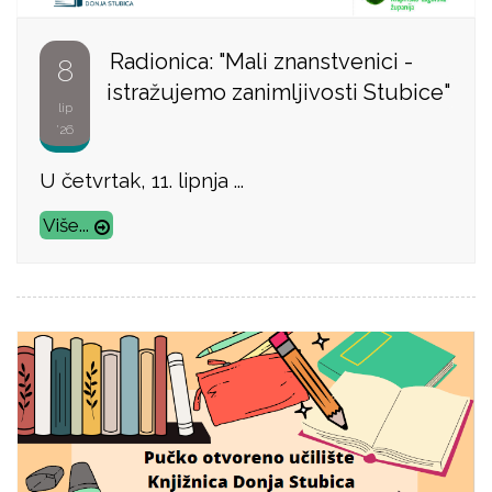
Radionica: "Mali znanstvenici -
8
istražujemo zanimljivosti Stubice"
lip
'26
U četvrtak, 11. lipnja ...
Više...