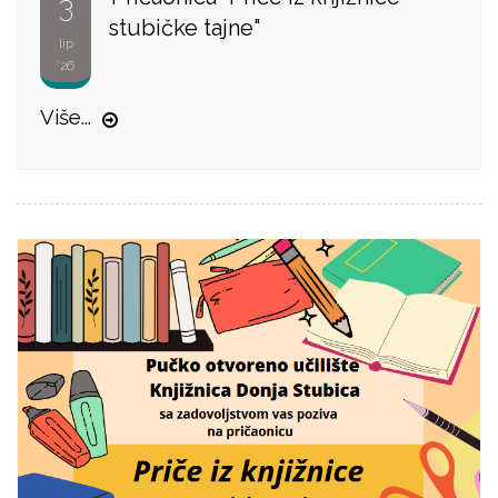
3
stubičke tajne"
lip
'26
Više...