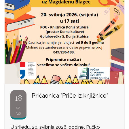
Pričaonica "Priče iz knjižnice"
18
svi
'26
U srijedu, 20. svibnja 2026. godine, Pučko