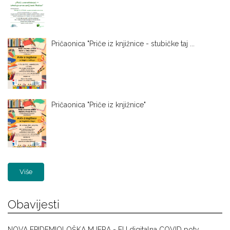
Pričaonica "Priče iz knjižnice - stubičke taj ...
Pričaonica "Priče iz knjižnice"
Više
Obavijesti
NOVA EPIDEMIOLOŠKA MJERA - EU digitalna COVID potv ...