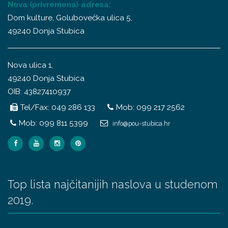
Nova (privremena) adresa:
Dom kulture, Golubovečka ulica 5,
49240 Donja Stubica
Nova ulica 1,
49240 Donja Stubica
OIB: 43827410937
Tel/Fax: 049 286 133
Mob: 099 217 2562
Mob: 099 811 5399
info@pou-stubica.hr
Top lista najčitanijih naslova u studenom
2019.