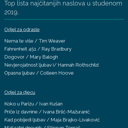
Top lista najčitanijih naslova u studenom
2019.
Odjel za odrasle
Nema te više / Tim Weaver
Fahrenheit 451 / Ray Bradbury
Dogovor / Mary Balogh
Nevjerojatnost ljubav i/ Hannah Rothschild
Opasna ljubav / Colleen Hoove
Odjel za djecu
Koko u Parizu / Ivan Kušan
Priče iz davnine / Ivana Brlić-Mažuranić
Kad pobijedi ljubav / Maja Brajko-Livaković
Mali ratni dnevnik / Stjepan Tomaš