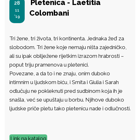
Pletenica - Laetitia
28
11
Colombani
'19
Tri žene, tri života, tri kontinenta. Jednaka žeđ za
slobodom. Tri žene koje nemaju ništa zajedničko,
ali su ipak obilježene rijetkim izrazom hrabrosti –
poput triju pramenova u pletenici.
Povezane, a da to i ne znaju, onim duboko
intimnim u ljudskom biću, i Smita i Giulia i Sarah
odlučuju ne pokleknuti pred sudbinom koja ih je
snašla, već se upuštaju u borbu. Njihove duboko
ljudske priče pletu tako pletenicu nade i odlučnosti.
Link na katalog