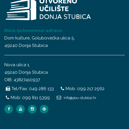
Nova (privremena) adresa:
Dom kulture, Golubovečka ulica 5,
49240 Donja Stubica
Nova ulica 1,
49240 Donja Stubica
OIB: 43827410937
Tel/Fax: 049 286 133
Mob: 099 217 2562
Mob: 099 811 5399
info@pou-stubica.hr