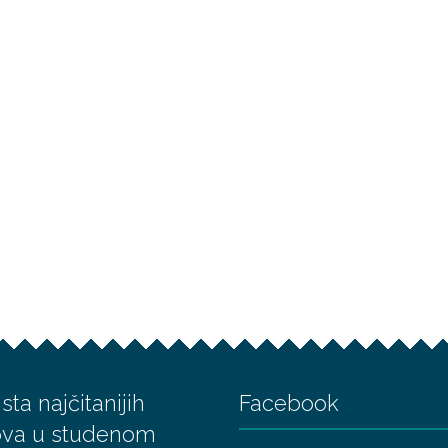
ista najčitanijih
Facebook
ova u studenom