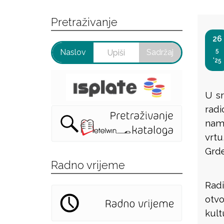
Pretraživanje
26
5
Naslov
Sadržaj
'25
U sr
radi
nami
vrtu
Grde
Radno vrijeme
Radi
otvo
kult