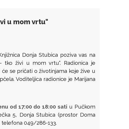
ivi u mom vrtu"
 Knjižnica Donja Stubica poziva vas na
 tko živi u mom vrtu“. Radionica je
će se pričati o životinjama koje žive u
 pčela. Voditeljica radionice je Marijana
enu od 17:00 do 18:00 sati
u Pučkom
večka 5, Donja Stubica (prostor Doma
j telefona 049/286-133.