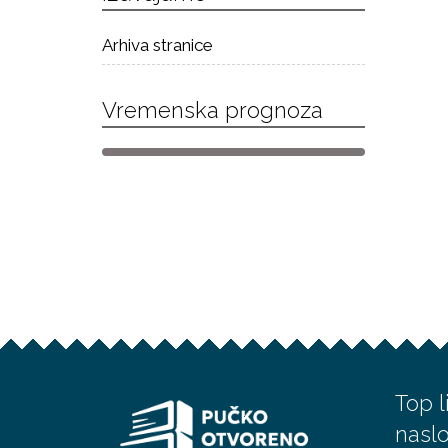
Arhiva stranice
Vremenska prognoza
Top l
nasl