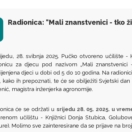
Radionica: "Mali znanstvenici - tko ž
ijedu, 28. svibnja 2025. Pučko otvoreno učilište -
onicu za djecu pod nazivom „Mali znanstvenici –
jenjena djeci u dobi od 5 do 10 godina. Na radionici 
, kako ih prepoznati, te će se obilježiti Svjetski dan
nić, magistra inženjerka agronomije.
onica će se
održati u
srijedu 28. 05. 2025. u vrem
renom učilištu - Knjižnici Donja Stubica, Golubo
ure). Molimo sve zainteresirane da se prijave na bro